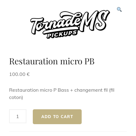
Restauration micro PB
100.00
€
Restauration micro P Bass + changement fil (fil
coton)
Restauration
ADD TO CART
micro
PB
quantity