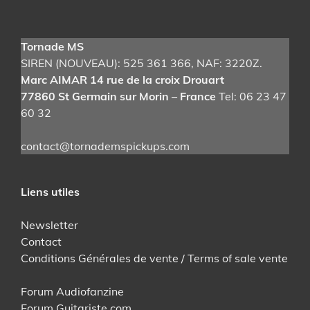
Tornade MS
SIREN (NOUVEAU): 525 361 366
, NAF: 3220Z.
Marc AIMAR 14 rue de la croix Drouart
77860 St Germain sur Morin – France
Tel: 06 23 47
60 32
contact@tornademspickups.com
Liens utiles
Newsletter
Contact
Conditions Générales de vente / Terms of sale vente
Forum Audiofanzine
Forum Guitariste.com