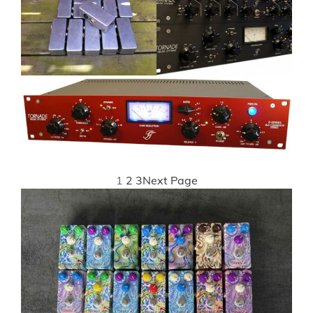
1
2
3
Next Page