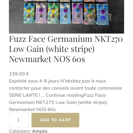
Fuzz Face Germanium NKT270
Low Gain (white stripe)
Newmarket NOS 60s
339.00
€
Expédié sous 4-6 jours N’hésitez pas à nous
contacter pour des conseils avant toute commande
SERIE LIMITE ! … Continue readingFuzz Face
Germanium NKT270 Low Gain (white stripe)
Newmarket NOS 60s
F
ADD TO CART
u
z
Category:
Amplis