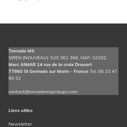
z
F
a
c
e
G
e
Tornade MS
r
SIREN (NOUVEAU): 525 361 366
, NAF: 3220Z.
m
Marc AIMAR 14 rue de la croix Drouart
a
77860 St Germain sur Morin – France
Tel: 06 23 47
n
60 32
i
u
contact@tornademspickups.com
m
N
K
Liens utiles
T
2
Newsletter
7