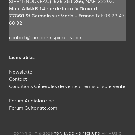
SIREN (NOUVEAU): 525 361 366
, NAF: 3220Z.
Marc AIMAR 14 rue de la croix Drouart
77860 St Germain sur Morin – France
Tel: 06 23 47
60 32
contact@tornademspickups.com
Liens utiles
Newsletter
Contact
Conditions Générales de vente / Terms of sale vente
Forum Audiofanzine
Forum Guitariste.com
COPYRIGHT © 2026
TORNADE MS PICKUPS
MY MUSIC