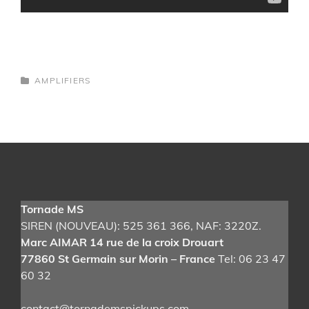
CATEGORIES
AMPLIFIERS
Post
navigation
Tornade MS
SIREN (NOUVEAU): 525 361 366
, NAF: 3220Z.
Marc AIMAR 14 rue de la croix Drouart
77860 St Germain sur Morin – France
Tel: 06 23 47
60 32
contact@tornademspickups.com