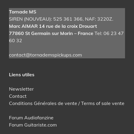
Tornade MS
SIREN (NOUVEAU): 525 361 366
, NAF: 3220Z.
Marc AIMAR 14 rue de la croix Drouart
77860 St Germain sur Morin – France
Tel: 06 23 47
60 32
contact@tornademspickups.com
Liens utiles
Newsletter
Contact
Conditions Générales de vente / Terms of sale vente
Forum Audiofanzine
Forum Guitariste.com