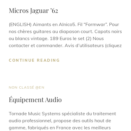
LINKS
Micros Jaguar ’62
(ENGLISH) Aimants en Alnico5. Fil “Formwar”. Pour
nos chères guitares au diapason court. Capots noirs
ou blancs vintage. 189 Euros le set (2) Nous
contacter et commander. Avis d’utilisateurs (cliquez
MICROS
CONTINUE READING
JAGUAR
’62
CAT
NON CLASSÉ @EN
LINKS
Équipement Audio
Tornade Music Systems spécialiste du traitement
audio professionnel, propose des outils haut de
gamme, fabriqués en France avec les meilleurs