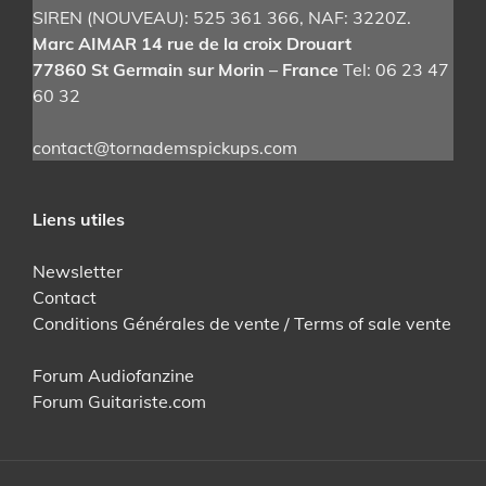
SIREN (NOUVEAU): 525 361 366
, NAF: 3220Z.
Marc AIMAR 14 rue de la croix Drouart
77860 St Germain sur Morin – France
Tel: 06 23 47
60 32
contact@tornademspickups.com
Liens utiles
Newsletter
Contact
Conditions Générales de vente / Terms of sale vente
Forum Audiofanzine
Forum Guitariste.com