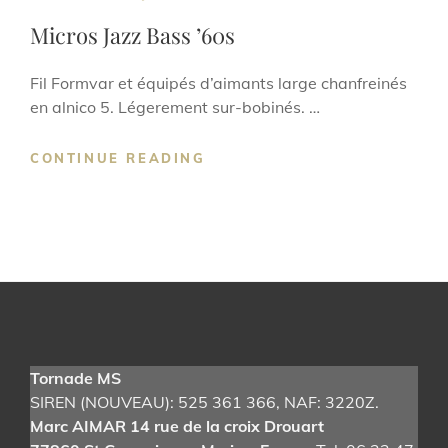
LINKS
Micros Jazz Bass ’60s
Fil Formvar et équipés d’aimants large chanfreinés
en alnico 5. Légerement sur-bobinés. …
MICROS
CONTINUE READING
JAZZ
BASS
’60S
Tornade MS
SIREN (NOUVEAU): 525 361 366
, NAF: 3220Z.
Marc AIMAR 14 rue de la croix Drouart