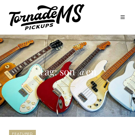
Tag:
son @en
FEATURED