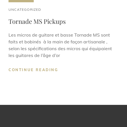
CAT
UNCATEGORIZED
LINKS
Tornade MS Pickups
Les micros de guitare et basse Tornade MS sont
faits et bobinés à la main de façon artisanale ,
selon les spécifications des micros qui équipaient
les guitares de l’âge d’or
TORNADE
CONTINUE READING
MS
PICKUPS