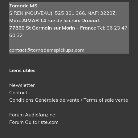
Tornade MS
SIREN (NOUVEAU): 525 361 366
, NAF: 3220Z.
Marc AIMAR 14 rue de la croix Drouart
77860 St Germain sur Morin – France
Tel: 06 23 47
60 32
contact@tornademspickups.com
Liens utiles
Newsletter
Contact
Conditions Générales de vente / Terms of sale vente
Forum Audiofanzine
Forum Guitariste.com