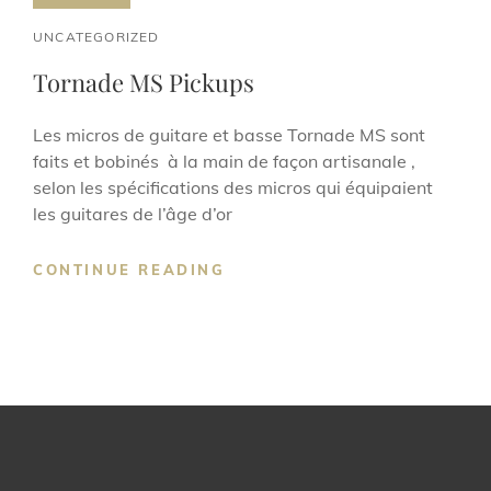
CAT
UNCATEGORIZED
LINKS
Tornade MS Pickups
Les micros de guitare et basse Tornade MS sont
faits et bobinés à la main de façon artisanale ,
selon les spécifications des micros qui équipaient
les guitares de l’âge d’or
TORNADE
CONTINUE READING
MS
PICKUPS