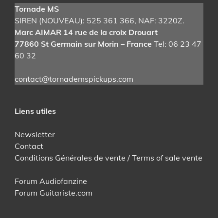
Tornade MS
SIREN (NOUVEAU): 525 361 366
, NAF: 3220Z.
Marc AIMAR 14 rue de la croix Drouart
77860 St Germain sur Morin – France
Tel: 06 23 47
60 32
contact@tornademspickups.com
Liens utiles
Newsletter
Contact
Conditions Générales de vente / Terms of sale vente
Forum Audiofanzine
Forum Guitariste.com