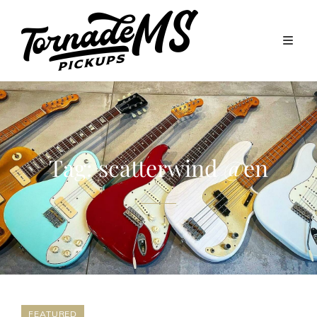
Tag:
scatterwind @en
FEATURED