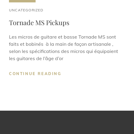
CAT
UNCATEGORIZED
LINKS
Tornade MS Pickups
Les micros de guitare et basse Tornade MS sont
faits et bobinés à la main de façon artisanale ,
selon les spécifications des micros qui équipaient
les guitares de l’âge d’or
TORNADE
CONTINUE READING
MS
PICKUPS