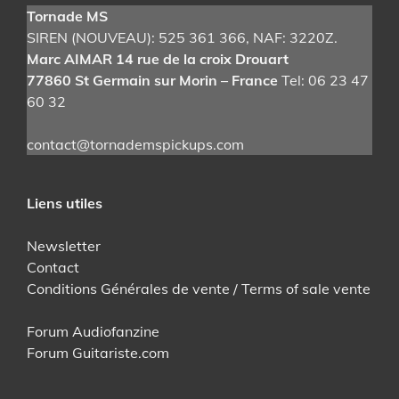
Tornade MS
SIREN (NOUVEAU): 525 361 366
, NAF: 3220Z.
Marc AIMAR 14 rue de la croix Drouart
77860 St Germain sur Morin – France
Tel: 06 23 47
60 32
contact@tornademspickups.com
Liens utiles
Newsletter
Contact
Conditions Générales de vente / Terms of sale vente
Forum Audiofanzine
Forum Guitariste.com