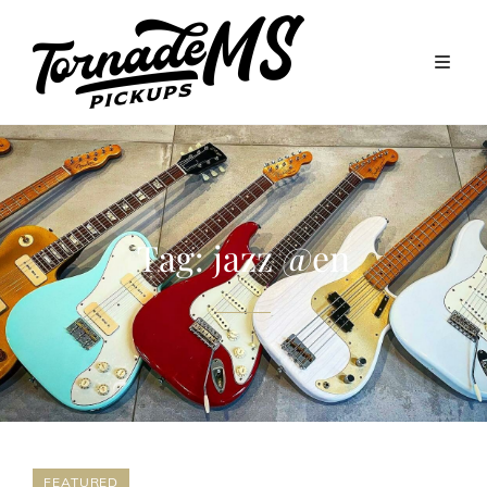
Tag:
jazz @en
FEATURED