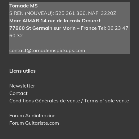
Tornade MS
SIREN (NOUVEAU): 525 361 366
, NAF: 3220Z.
Marc AIMAR 14 rue de la croix Drouart
77860 St Germain sur Morin – France
Tel: 06 23 47
60 32
contact@tornademspickups.com
Liens utiles
Newsletter
Contact
Conditions Générales de vente / Terms of sale vente
Forum Audiofanzine
Forum Guitariste.com