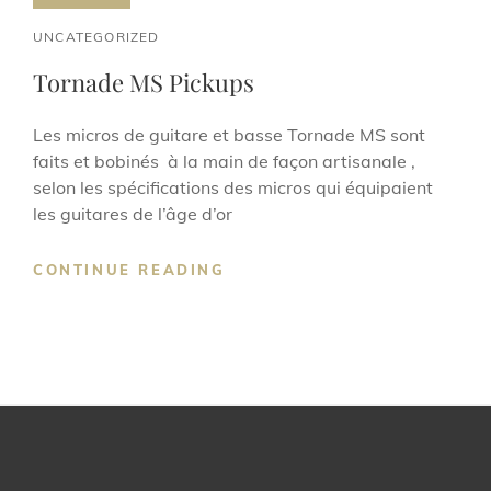
CAT
UNCATEGORIZED
LINKS
Tornade MS Pickups
Les micros de guitare et basse Tornade MS sont
faits et bobinés à la main de façon artisanale ,
selon les spécifications des micros qui équipaient
les guitares de l’âge d’or
TORNADE
CONTINUE READING
MS
PICKUPS