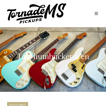
Tag:
humbucker @en
FEATURED