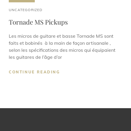
CAT
UNCATEGORIZED
LINKS
Tornade MS Pickups
Les micros de guitare et basse Tornade MS sont
faits et bobinés à la main de façon artisanale ,
selon les spécifications des micros qui équipaient
les guitares de l’âge d’or
TORNADE
CONTINUE READING
MS
PICKUPS