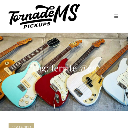
Tag:
ferrite @en
FEATURED