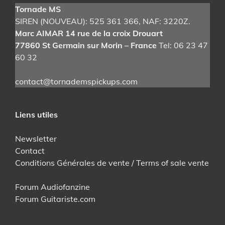
Tornade MS
SIREN (NOUVEAU): 525 361 366
, NAF: 3220Z.
Marc AIMAR 14 rue de la croix Drouart
77860 St Germain sur Morin – France
Tel: 06 23 47
60 32
contact@tornademspickups.com
Liens utiles
Newsletter
Contact
Conditions Générales de vente / Terms of sale vente
Forum Audiofanzine
Forum Guitariste.com