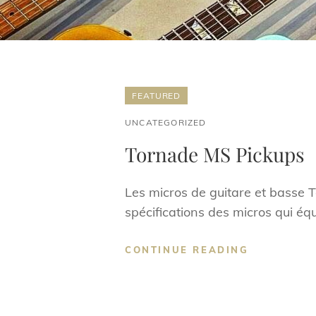
FEATURED
CAT
UNCATEGORIZED
LINKS
Tornade MS Pickups
Les micros de guitare et basse T
spécifications des micros qui équ
TORNADE
CONTINUE READING
MS
PICKUPS