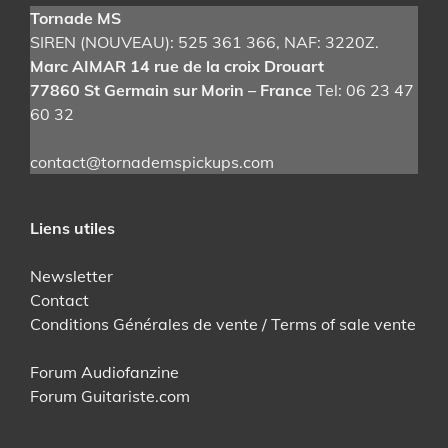
Tornade MS
SIREN (NOUVEAU): 525 361 366
, NAF: 3220Z.
Marc AIMAR 14 rue de la croix Drouart
77860 St Germain sur Morin – France
Tel: 06 23 47
60 32
contact@tornademspickups.com
Liens utiles
Newsletter
Contact
Conditions Générales de vente / Terms of sale vente
Forum Audiofanzine
Forum Guitariste.com