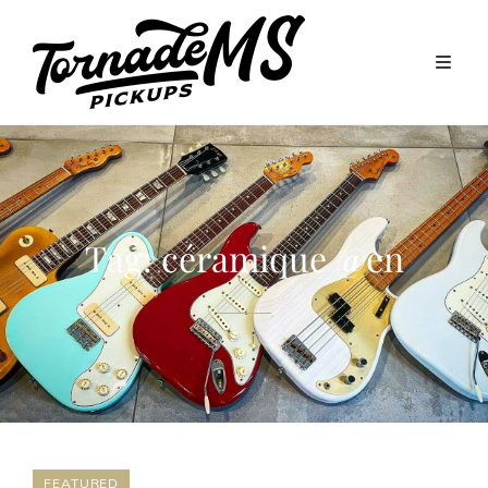
Tag:
céramique @en
FEATURED