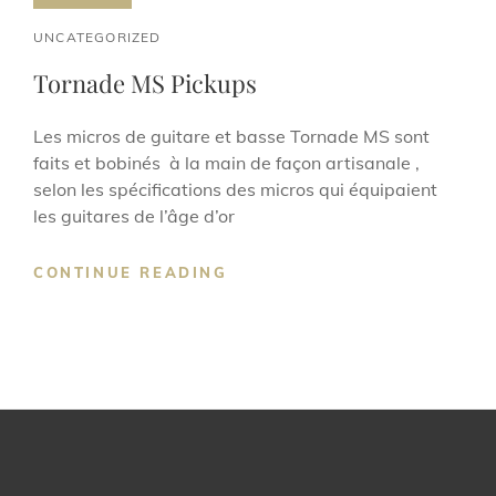
CAT
UNCATEGORIZED
LINKS
Tornade MS Pickups
Les micros de guitare et basse Tornade MS sont
faits et bobinés à la main de façon artisanale ,
selon les spécifications des micros qui équipaient
les guitares de l’âge d’or
TORNADE
CONTINUE READING
MS
PICKUPS