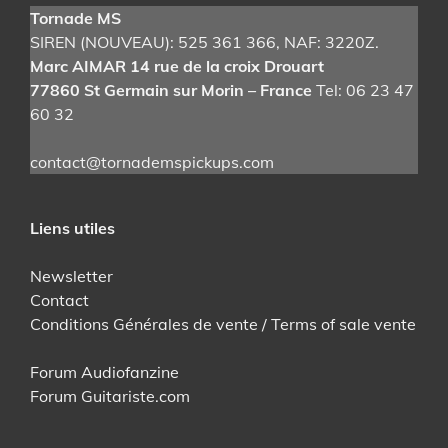
Tornade MS
SIREN (NOUVEAU): 525 361 366
, NAF: 3220Z.
Marc AIMAR 14 rue de la croix Drouart
77860 St Germain sur Morin – France
Tel: 06 23 47
60 32
contact@tornademspickups.com
Liens utiles
Newsletter
Contact
Conditions Générales de vente / Terms of sale vente
Forum Audiofanzine
Forum Guitariste.com