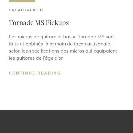
CAT
UNCATEGORIZED
LINKS
Tornade MS Pickups
Les micros de guitare et basse Tornade MS sont
faits et bobinés à la main de façon artisanale ,
selon les spécifications des micros qui équipaient
les guitares de l’âge d’or
TORNADE
CONTINUE READING
MS
PICKUPS