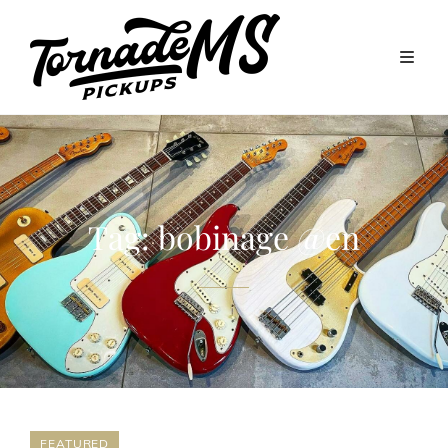
Tag:
bobinage @en
FEATURED