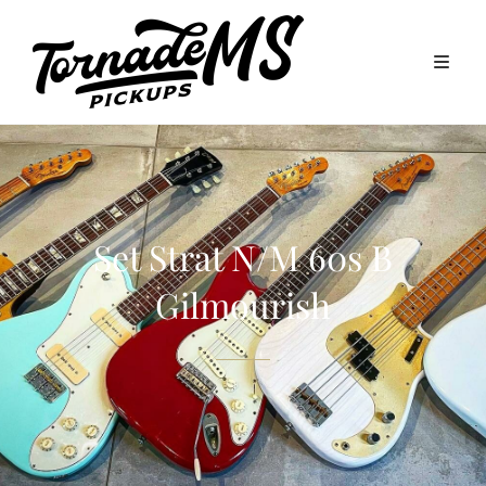
Set Strat N/M 60s B
Gilmourish