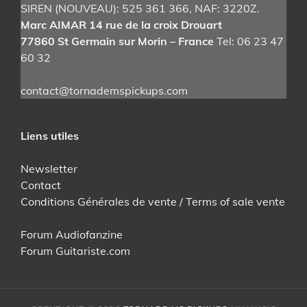
SIREN (NOUVEAU): 525 361 366
, NAF: 3220Z.
sur
Marc AIMAR 14 rue de la croix Drouart
la
77860 St Germain sur Morin – France
Tel: 06 23 47
page
60 32
du
produit
contact@tornademspickups.com
Liens utiles
Newsletter
Contact
Conditions Générales de vente / Terms of sale vente
Forum Audiofanzine
Forum Guitariste.com