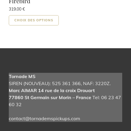
Firebird
319.00
€
Ce
CHOIX DES OPTIONS
produit
a
plusieurs
variations.
Les
options
peuvent
être
Tornade MS
choisies
SIREN (NOUVEAU): 525 361 366
, NAF: 3220Z.
sur
Marc AIMAR 14 rue de la croix Drouart
la
77860 St Germain sur Morin – France
Tel: 06 23 47
page
60 32
du
produit
contact@tornademspickups.com