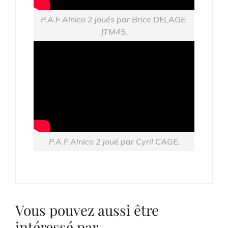
P.A.F Alnico 2 joués par Brice DELAGE,
JTM45.
P.A.F Alnico 2 joué par Cyril CAGE.
Vous pouvez aussi être
intéressé par