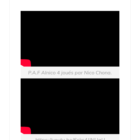
P.A.F Alnico 4 joués par Nico Chona.
https://youtu.be/6sks4JJNUaU