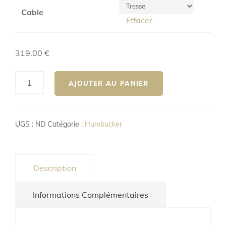
Cable
Effacer
319.00
€
quantité
AJOUTER AU PANIER
de
Humbucker
PAF
UGS :
ND
Catégorie :
Humbucker
59
Description
Informations Complémentaires