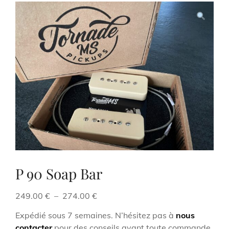
P 90 Soap Bar
Plage
249.00
€
–
274.00
€
de
Expédié sous 7 semaines. N’hésitez pas à
nous
prix :
contacter
pour des conseils avant toute commande