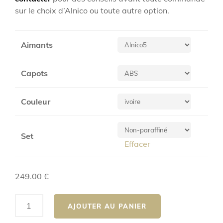
249.00 €
sur le choix d’Alnico ou toute autre option.
à
274.00 €
Aimants
Capots
Couleur
Set
Effacer
249.00
€
quantité
AJOUTER AU PANIER
de