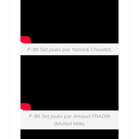
P-90 Set joués par Yannick Chouillet.
P-90 Set joués par Arnaud FRADIN
(Malted Milk).