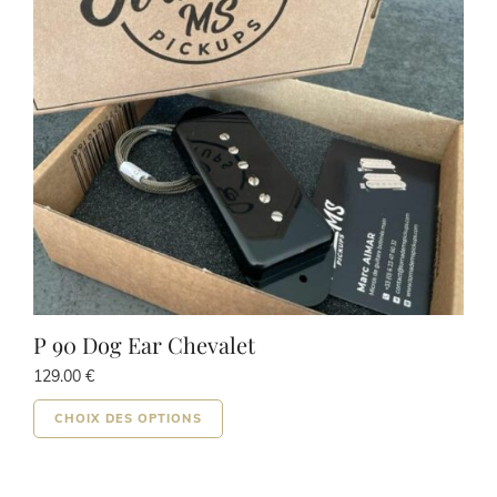
P 90 Dog Ear Chevalet
129.00
€
Ce
CHOIX DES OPTIONS
produit
a
plusieurs