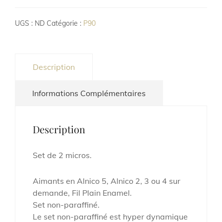
P
90
UGS :
ND
Catégorie :
P90
Soap
Bar
Description
Informations Complémentaires
Description
Set de 2 micros.
Aimants en Alnico 5, Alnico 2, 3 ou 4 sur
demande, Fil Plain Enamel.
Set non-paraffiné.
Le set non-paraffiné est hyper dynamique