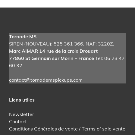
variations.
Les
options
peuvent
être
Tornade MS
choisies
SIREN (NOUVEAU): 525 361 366
, NAF: 3220Z.
sur
Marc AIMAR 14 rue de la croix Drouart
la
77860 St Germain sur Morin – France
Tel: 06 23 47
page
60 32
du
produit
contact@tornademspickups.com
Liens utiles
Newsletter
Contact
Conditions Générales de vente / Terms of sale vente