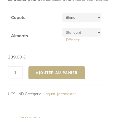
239.00 €
à
249.00 €
Capots
Aimants
Effacer
239.00
€
quantité
AJOUTER AU PANIER
de
Jaguar
’62
UGS :
ND
Catégorie :
Jaguar-Jazzmaster
Description