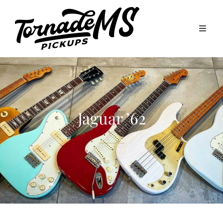
Jaguar ’62