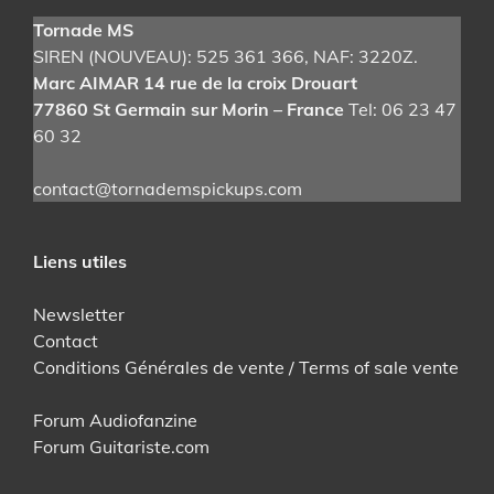
être
Tornade MS
choisies
SIREN (NOUVEAU): 525 361 366
, NAF: 3220Z.
sur
Marc AIMAR 14 rue de la croix Drouart
la
77860 St Germain sur Morin – France
Tel: 06 23 47
page
60 32
du
produit
contact@tornademspickups.com
Liens utiles
Newsletter
Contact
Conditions Générales de vente / Terms of sale vente
Forum Audiofanzine
Forum Guitariste.com