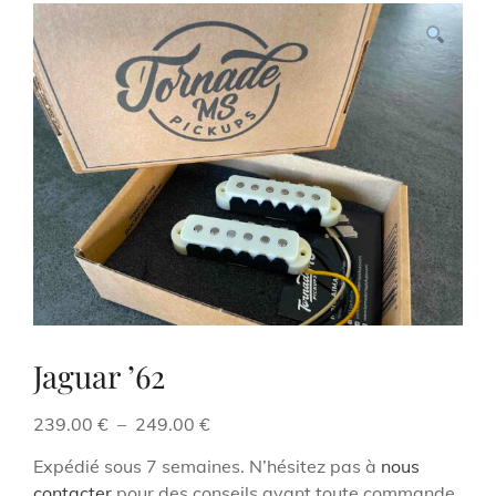
Jaguar ’62
Plage
239.00
€
–
249.00
€
de
Expédié sous 7 semaines. N’hésitez pas à
nous
prix :
contacter
pour des conseils avant toute commande