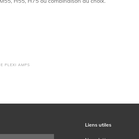
M55, H55, H75 ou combinaison au choix.
GE
PLEXI AMPS
Liens utiles