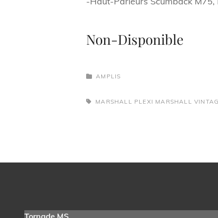
-Haut-Parleurs Scumback M75, 
Non-Disponible
CATEGORIES
AMPLIS
TAGS,
MARSHALL PLEXI
MARSHALL VINTA
Navigation
de
l’article
Tornade MS