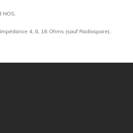
d NOS.
d’impédance 4, 8, 16 Ohms (sauf Radiospare).