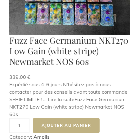
Fuzz Face Germanium NKT270
Low Gain (white stripe)
Newmarket NOS 60s
339.00
€
Expédié sous 4-6 jours N’hésitez pas à nous
contacter pour des conseils avant toute commande
SERIE LIMITE ! … Lire la suiteFuzz Face Germanium
NKT270 Low Gain (white stripe) Newmarket NOS
60s
q
AJOUTER AU PANIER
u
a
Category:
Amplis