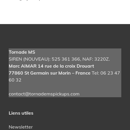
n
t
i
t
é
d
e
Tornade MS
F
SIREN (NOUVEAU): 525 361 366
, NAF: 3220Z.
u
Marc AIMAR 14 rue de la croix Drouart
z
77860 St Germain sur Morin – France
Tel: 06 23 47
z
60 32
F
a
contact@tornademspickups.com
c
e
G
Liens utiles
e
r
Newsletter
m