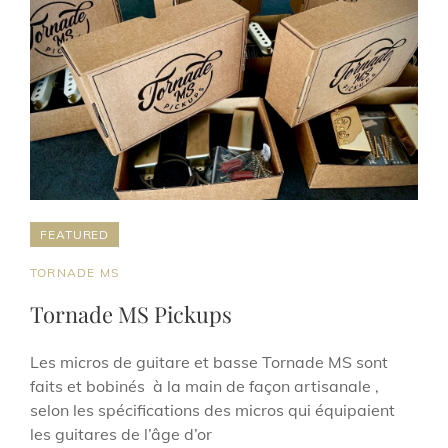
FEATURED
CAT
TORNADE MS
LINKS
Tornade MS Pickups
Les micros de guitare et basse Tornade MS sont
faits et bobinés à la main de façon artisanale ,
selon les spécifications des micros qui équipaient
les guitares de l’âge d’or