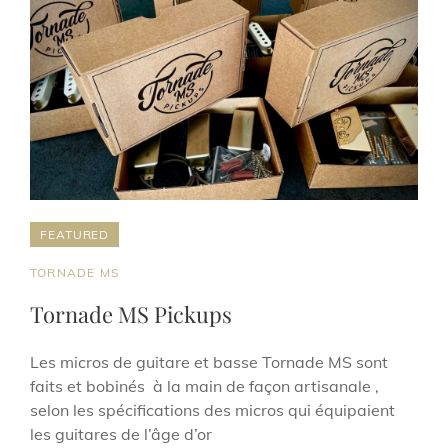
FEATURED
CAT
TORNADE MS
LINKS
Tornade MS Pickups
Les micros de guitare et basse Tornade MS sont
faits et bobinés à la main de façon artisanale ,
selon les spécifications des micros qui équipaient
les guitares de l’âge d’or