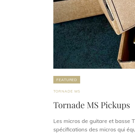
FEATURED
CAT
TORNADE MS
LINKS
Tornade MS Pickups
Les micros de guitare et basse T
spécifications des micros qui équ