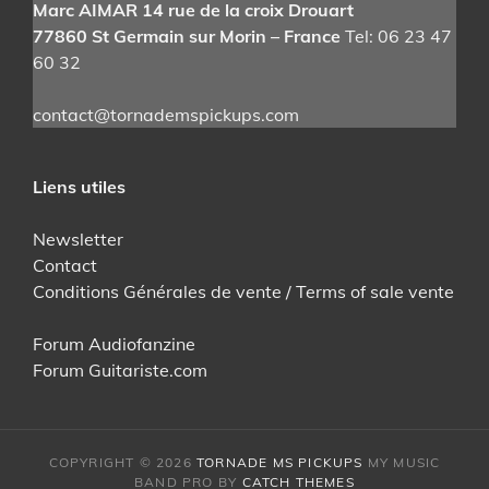
Marc AIMAR 14 rue de la croix Drouart
77860 St Germain sur Morin – France
Tel: 06 23 47
60 32
contact@tornademspickups.com
Liens utiles
Newsletter
Contact
Conditions Générales de vente / Terms of sale vente
Forum Audiofanzine
Forum Guitariste.com
COPYRIGHT © 2026
TORNADE MS PICKUPS
MY MUSIC
BAND PRO BY
CATCH THEMES