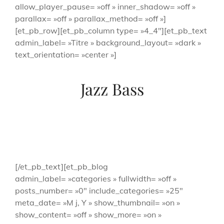
allow_player_pause= »off » inner_shadow= »off »
parallax= »off » parallax_method= »off »]
[et_pb_row][et_pb_column type= »4_4″][et_pb_text
admin_label= »Titre » background_layout= »dark »
text_orientation= »center »]
Jazz Bass
[/et_pb_text][et_pb_blog
admin_label= »categories » fullwidth= »off »
posts_number= »0″ include_categories= »25″
meta_date= »M j, Y » show_thumbnail= »on »
show_content= »off » show_more= »on »