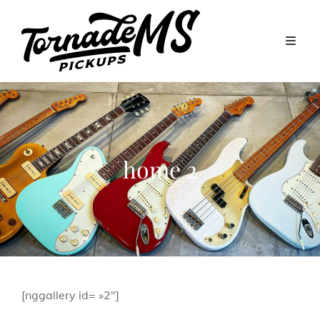
home 2
[nggallery id= »2″]