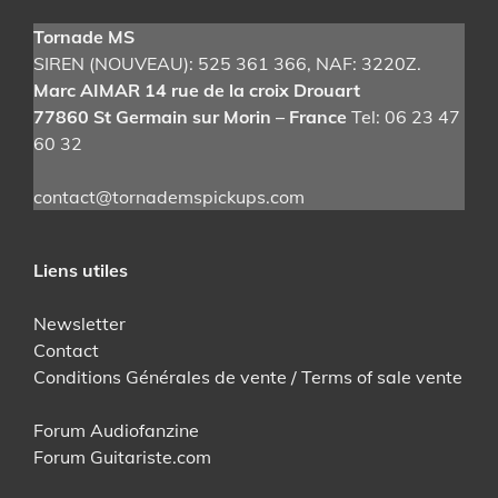
Tornade MS
SIREN (NOUVEAU): 525 361 366
, NAF: 3220Z.
Marc AIMAR 14 rue de la croix Drouart
77860 St Germain sur Morin – France
Tel: 06 23 47
60 32
contact@tornademspickups.com
Liens utiles
Newsletter
Contact
Conditions Générales de vente / Terms of sale vente
Forum Audiofanzine
Forum Guitariste.com