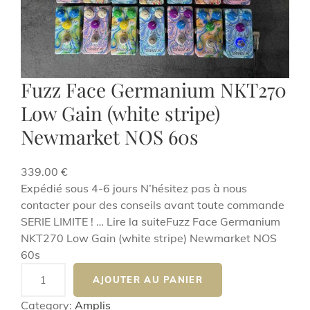
Fuzz Face Germanium NKT270
Low Gain (white stripe)
Newmarket NOS 60s
339.00
€
Expédié sous 4-6 jours N’hésitez pas à nous
contacter pour des conseils avant toute commande
SERIE LIMITE ! … Lire la suiteFuzz Face Germanium
NKT270 Low Gain (white stripe) Newmarket NOS
60s
q
AJOUTER AU PANIER
u
a
Category:
Amplis