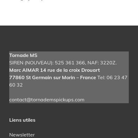
n
t
i
t
é
d
e
Tornade MS
F
SIREN (NOUVEAU): 525 361 366
, NAF: 3220Z.
u
Marc AIMAR 14 rue de la croix Drouart
z
77860 St Germain sur Morin – France
Tel: 06 23 47
z
60 32
F
a
contact@tornademspickups.com
c
e
G
Liens utiles
e
r
Newsletter
m